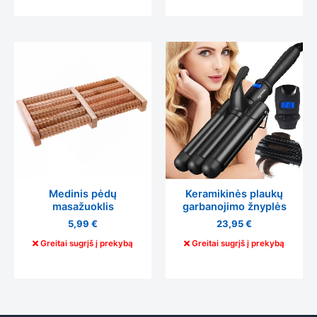
Medinis pėdų
Keramikinės plaukų
masažuoklis
garbanojimo žnyplės
5,99
€
23,95
€
Greitai sugrįš į prekybą
Greitai sugrįš į prekybą