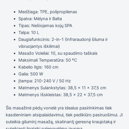
Medžiaga: TPE, polipropilenas
Spalva: Mėlyna ir Balta
Tipas: Nešiojamas kojų SPA
Talpa: 10 L
Daugiafunkcinis: 2-in-1 (Infraraudonji šiluma ir
vibruojantys iškilimai)
Masažo Voleliai: 10, su spaudimo taškais
Maksimali Temperatūra: 50 ºC
Kabelio Ilgis: 160 cm
Galia: 500 W
Įtampa: 210-240 V / 50 Hz
Matmenys Sulankstytas: 38,5 x 11 x 37,5 cm
Matmenys Išskleistas: 38,5 x 22 x 37,5 cm
Šis masažinė pėdų vonelė yra idealus pasirinkimas tiek
kasdieniniam atsipalaidavimui, tiek pedikiūro pasiruošimui. Ji
suteikia giluminį masažą, skatinantį geresnę kraujotaką ir
suteikiantį ilgalaikį palengvėjimo jausmą.