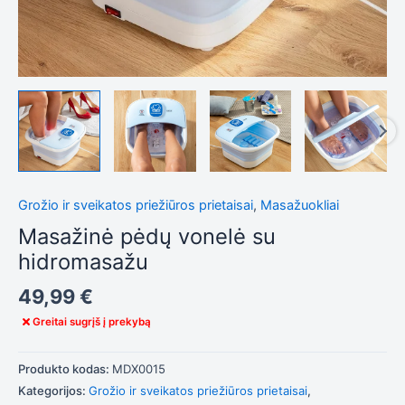
Tiksliniai
slapukai
Šie
slapukai
yra
privalomi.
Jie
reikalingi,
kad
svetainė
Grožio ir sveikatos priežiūros prietaisai
,
Masažuokliai
tinkamai
Masažinė pėdų vonelė su
veiktų.
hidromasažu
Statistika
49,99
€
Siekdami
Greitai sugrįš į prekybą
pagerinti
svetainės
funkcionalumą
Produkto kodas:
MDX0015
ir struktūrą,
atsižvelgdami
Kategorijos:
Grožio ir sveikatos priežiūros prietaisai
,