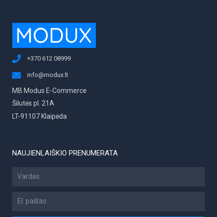
+370 612 08999
info@modux.lt
MB Modus E-Commerce
Šilutės pl. 21A
LT-91107 Klaipėda
NAUJIENLAIŠKIO PRENUMERATA
Vardas
El.
paštas