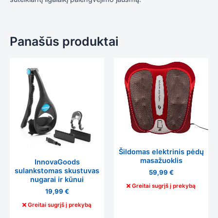
Panašūs produktai
Šildomas elektrinis pėdų
masažuoklis
InnovaGoods
sulankstomas skustuvas
59,99
€
nugarai ir kūnui
Greitai sugrįš į prekybą
19,99
€
Greitai sugrįš į prekybą