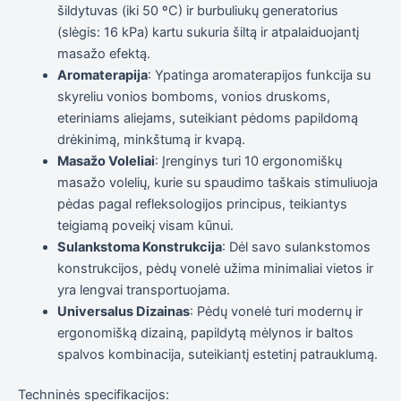
šildytuvas (iki 50 ºC) ir burbuliukų generatorius
elgesiu, kai
lankotės
(slėgis: 16 kPa) kartu sukuria šiltą ir atpalaiduojantį
mūsų
masažo efektą.
svetainėje,
Aromaterapija
: Ypatinga aromaterapijos funkcija su
padidinate
galimybę
skyreliu vonios bomboms, vonios druskoms,
pamatyti
eteriniams aliejams, suteikiant pėdoms papildomą
suasmenintą
drėkinimą, minkštumą ir kvapą.
turinį ir
pasiūlymus.
Masažo Voleliai
: Įrenginys turi 10 ergonomiškų
masažo volelių, kurie su spaudimo taškais stimuliuoja
pėdas pagal refleksologijos principus, teikiantys
teigiamą poveikį visam kūnui.
Sulankstoma Konstrukcija
: Dėl savo sulankstomos
konstrukcijos, pėdų vonelė užima minimaliai vietos ir
yra lengvai transportuojama.
Universalus Dizainas
: Pėdų vonelė turi modernų ir
ergonomišką dizainą, papildytą mėlynos ir baltos
spalvos kombinacija, suteikiantį estetinį patrauklumą.
Techninės specifikacijos: