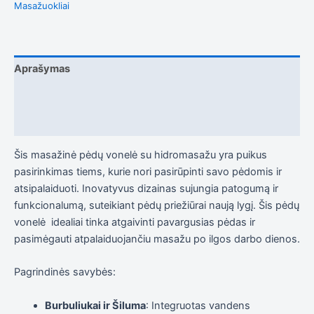
į tai, kaip
Masažuokliai
svetainė yra
naudojama.
Aprašymas
Patirtis
Kad mūsų
Papildoma informacija
svetainė
veiktų kuo
Atsiliepimai (0)
geriau jūsų
apsilankymo
metu. Jei
Šis masažinė pėdų vonelė su hidromasažu yra puikus
atsisakysite
pasirinkimas tiems, kurie nori pasirūpinti savo pėdomis ir
šių slapukų,
kai kurios
atsipalaiduoti. Inovatyvus dizainas sujungia patogumą ir
funkcijos iš
funkcionalumą, suteikiant pėdų priežiūrai naują lygį. Šis pėdų
svetainės
vonelė idealiai tinka atgaivinti pavargusias pėdas ir
išnyks.
pasimėgauti atpalaiduojančiu masažu po ilgos darbo dienos.
Rinkodara
Pagrindinės savybės:
Dalindamiesi
savo
Burbuliukai ir Šiluma
: Integruotas vandens
pomėgiais ir