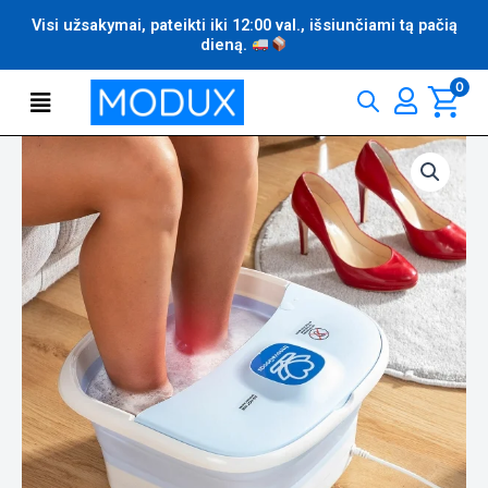
Pereiti
Visi užsakymai, pateikti iki 12:00 val., išsiunčiami tą pačią
prie
dieną.
turinio
Flyout
0
Menu