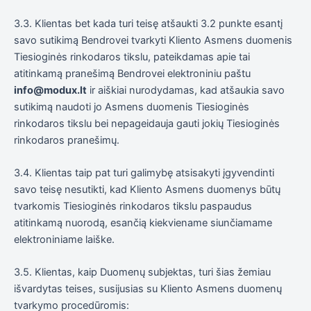
3.3. Klientas bet kada turi teisę atšaukti 3.2 punkte esantį
savo sutikimą Bendrovei tvarkyti Kliento Asmens duomenis
Tiesioginės rinkodaros tikslu, pateikdamas apie tai
atitinkamą pranešimą Bendrovei elektroniniu paštu
info@modux.lt
ir aiškiai nurodydamas, kad atšaukia savo
sutikimą naudoti jo Asmens duomenis Tiesioginės
rinkodaros tikslu bei nepageidauja gauti jokių Tiesioginės
rinkodaros pranešimų.
3.4. Klientas taip pat turi galimybę atsisakyti įgyvendinti
savo teisę nesutikti, kad Kliento Asmens duomenys būtų
tvarkomis Tiesioginės rinkodaros tikslu paspaudus
atitinkamą nuorodą, esančią kiekviename siunčiamame
elektroniniame laiške.
3.5. Klientas, kaip Duomenų subjektas, turi šias žemiau
išvardytas teises, susijusias su Kliento Asmens duomenų
tvarkymo procedūromis: