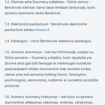
1.2. Klientas arba Duomenų subjektas – fizinis asmuo –
Bendrovės klientas (tame tarpe tinklapio lankytojai), kurio
asmens duomenis renka Bendrovė.
Tiksliniai
1.3. Elektroninė parduotuvė – Bendrovės elektroninė
slapukai
parduotuvė adresu
modux.lt
.
Šie
slapukai
yra
1.4. Paslaugos – visos Bendrovės teikiamos paslaugos.
privalomi.
Jie
1.5. Asmens duomenys – bet kuri informacija, susijusi su
reikalingi,
kad
fiziniu asmeniu – Duomenų subjektu, kurio tapatybė yra
svetainė
žinoma arba gali būti tiesiogiai ar netiesiogiai nustatyta
tinkamai
pasinaudojant tokiais duomenimis kaip asmens kodas,
veiktų.
vienas arba keli asmeniui būdingi fizinio, fiziologinio,
psichologinio, ekonominio, kultūrinio ar socialinio pobūdžio
Statistika
požymiai.
Siekdami
pagerinti
1.6. Asmens duomenų tvarkymas – bet kuris su asmens
svetainės
funkcionalumą
duomenimis atliekamas veiksmas: rinkimas, užrašymas,