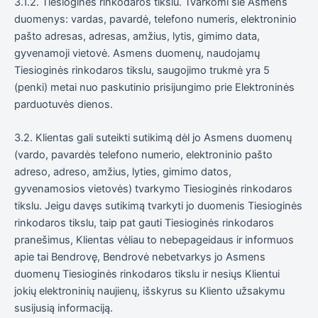
3.1.2. Tiesioginės rinkodaros tikslu. Tvarkomi šie Asmens
duomenys: vardas, pavardė, telefono numeris, elektroninio
pašto adresas, adresas, amžius, lytis, gimimo data,
gyvenamoji vietovė. Asmens duomenų, naudojamų
Tiesioginės rinkodaros tikslu, saugojimo trukmė yra 5
(penki) metai nuo paskutinio prisijungimo prie Elektroninės
parduotuvės dienos.
3.2. Klientas gali suteikti sutikimą dėl jo Asmens duomenų
(vardo, pavardės telefono numerio, elektroninio pašto
adreso, adreso, amžius, lyties, gimimo datos,
gyvenamosios vietovės) tvarkymo Tiesioginės rinkodaros
tikslu. Jeigu davęs sutikimą tvarkyti jo duomenis Tiesioginės
rinkodaros tikslu, taip pat gauti Tiesioginės rinkodaros
pranešimus, Klientas vėliau to nebepageidaus ir informuos
apie tai Bendrovę, Bendrovė nebetvarkys jo Asmens
duomenų Tiesioginės rinkodaros tikslu ir nesiųs Klientui
jokių elektroninių naujienų, išskyrus su Kliento užsakymu
susijusią informaciją.