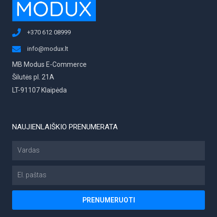
+370 612 08999
info@modux.lt
MB Modus E-Commerce
Šilutės pl. 21A
LT-91107 Klaipėda
NAUJIENLAIŠKIO PRENUMERATA
Vardas
El.
paštas
PRENUMERUOTI