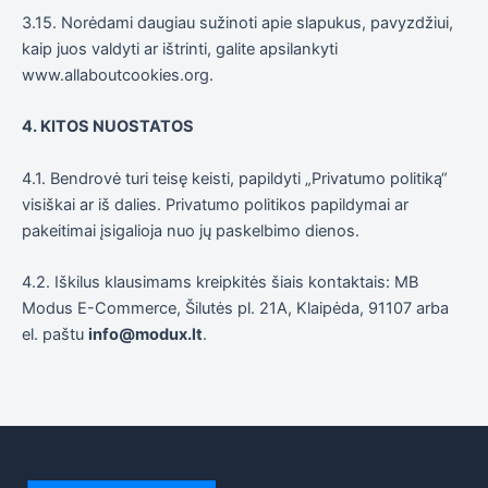
3.15. Norėdami daugiau sužinoti apie slapukus, pavyzdžiui,
kaip juos valdyti ar ištrinti, galite apsilankyti
www.allaboutcookies.org.
4. KITOS NUOSTATOS
4.1. Bendrovė turi teisę keisti, papildyti „Privatumo politiką“
visiškai ar iš dalies. Privatumo politikos papildymai ar
pakeitimai įsigalioja nuo jų paskelbimo dienos.
4.2. Iškilus klausimams kreipkitės šiais kontaktais: MB
Modus E-Commerce, Šilutės pl. 21A, Klaipėda, 91107 arba
el. paštu
info@modux.lt
.