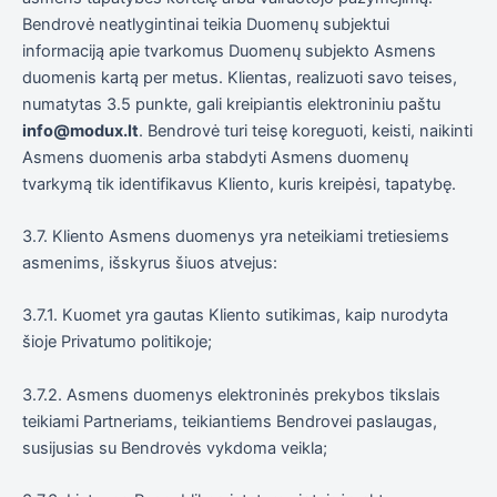
Bendrovė neatlygintinai teikia Duomenų subjektui
informaciją apie tvarkomus Duomenų subjekto Asmens
duomenis kartą per metus. Klientas, realizuoti savo teises,
numatytas 3.5 punkte, gali kreipiantis elektroniniu paštu
info@modux.lt
. Bendrovė turi teisę koreguoti, keisti, naikinti
Asmens duomenis arba stabdyti Asmens duomenų
tvarkymą tik identifikavus Kliento, kuris kreipėsi, tapatybę.
3.7. Kliento Asmens duomenys yra neteikiami tretiesiems
asmenims, išskyrus šiuos atvejus:
3.7.1. Kuomet yra gautas Kliento sutikimas, kaip nurodyta
šioje Privatumo politikoje;
3.7.2. Asmens duomenys elektroninės prekybos tikslais
teikiami Partneriams, teikiantiems Bendrovei paslaugas,
susijusias su Bendrovės vykdoma veikla;