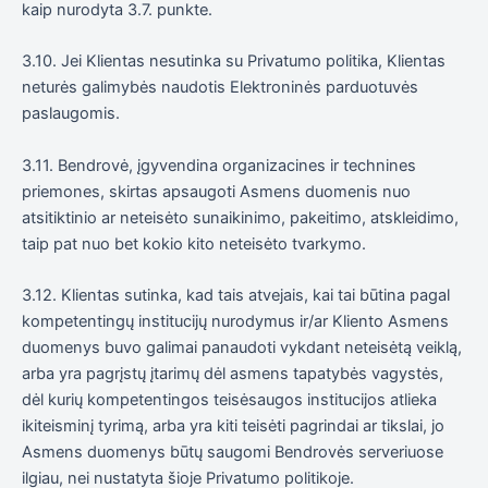
kaip nurodyta 3.7. punkte.
3.10. Jei Klientas nesutinka su Privatumo politika, Klientas
neturės galimybės naudotis Elektroninės parduotuvės
paslaugomis.
3.11. Bendrovė, įgyvendina organizacines ir technines
priemones, skirtas apsaugoti Asmens duomenis nuo
atsitiktinio ar neteisėto sunaikinimo, pakeitimo, atskleidimo,
taip pat nuo bet kokio kito neteisėto tvarkymo.
3.12. Klientas sutinka, kad tais atvejais, kai tai būtina pagal
kompetentingų institucijų nurodymus ir/ar Kliento Asmens
duomenys buvo galimai panaudoti vykdant neteisėtą veiklą,
arba yra pagrįstų įtarimų dėl asmens tapatybės vagystės,
dėl kurių kompetentingos teisėsaugos institucijos atlieka
ikiteisminį tyrimą, arba yra kiti teisėti pagrindai ar tikslai, jo
Asmens duomenys būtų saugomi Bendrovės serveriuose
ilgiau, nei nustatyta šioje Privatumo politikoje.