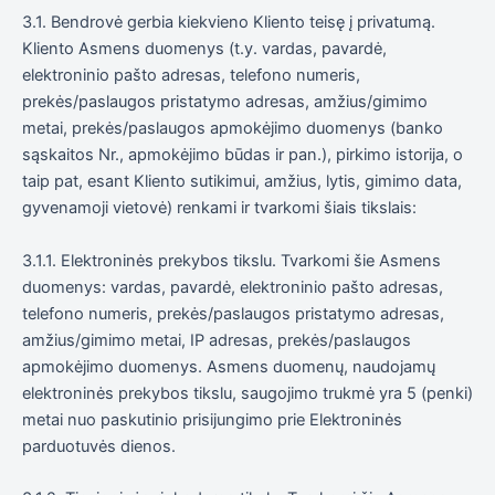
3.1. Bendrovė gerbia kiekvieno Kliento teisę į privatumą.
Kliento Asmens duomenys (t.y. vardas, pavardė,
elektroninio pašto adresas, telefono numeris,
prekės/paslaugos pristatymo adresas, amžius/gimimo
metai, prekės/paslaugos apmokėjimo duomenys (banko
sąskaitos Nr., apmokėjimo būdas ir pan.), pirkimo istorija, o
taip pat, esant Kliento sutikimui, amžius, lytis, gimimo data,
gyvenamoji vietovė) renkami ir tvarkomi šiais tikslais:
3.1.1. Elektroninės prekybos tikslu. Tvarkomi šie Asmens
duomenys: vardas, pavardė, elektroninio pašto adresas,
telefono numeris, prekės/paslaugos pristatymo adresas,
amžius/gimimo metai, IP adresas, prekės/paslaugos
apmokėjimo duomenys. Asmens duomenų, naudojamų
elektroninės prekybos tikslu, saugojimo trukmė yra 5 (penki)
metai nuo paskutinio prisijungimo prie Elektroninės
parduotuvės dienos.