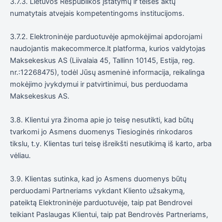
3.7.3. Lietuvos Respublikos įstatymų ir teisės aktų
numatytais atvejais kompetentingoms institucijoms.
3.7.2. Elektroninėje parduotuvėje apmokėjimai apdorojami
naudojantis makecommerce.lt platforma, kurios valdytojas
Maksekeskus AS (Liivalaia 45, Tallinn 10145, Estija, reg.
nr.:12268475), todėl Jūsų asmeninė informacija, reikalinga
mokėjimo įvykdymui ir patvirtinimui, bus perduodama
Maksekeskus AS.
3.8. Klientui yra žinoma apie jo teisę nesutikti, kad būtų
tvarkomi jo Asmens duomenys Tiesioginės rinkodaros
tikslu, t.y. Klientas turi teisę išreikšti nesutikimą iš karto, arba
vėliau.
3.9. Klientas sutinka, kad jo Asmens duomenys būtų
perduodami Partneriams vykdant Kliento užsakymą,
pateiktą Elektroninėje parduotuvėje, taip pat Bendrovei
teikiant Paslaugas Klientui, taip pat Bendrovės Partneriams,