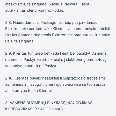
atsako už jų teisingumą. Sukūrus Paskyrą, Klientui
suteikiamas identifikavimo kodas.
2.8. Naudodamasis Paslaugomis, taip pat pirkdamas
Elektroninėje parduotuvėje Klientas visuomet privalo pateikti
tikslius Asmens duomenis Elektroninei parduotuvei ir atsako
už jų teisingumą.
2.9. Klientas turi teisę bet kada keisti bei papildyti Asmens
duomenis Paskyroje arba kreiptis į elektroninę parduotuvę
su prašymu panaikinti Paskyrą.
2.10. Klientas privalo neatskleisti Slaptažodžio tretiesiems
asmenims ir jį saugoti, priešingu atveju visa su tuo susijusi
atsakomybė tenka Klientui.
3. ASMENS DUOMENŲ RINKIMAS, NAUDOJIMAS,
KOREGAVIMAS IR SAUGOJIMAS