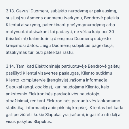
3.13. Gavusi Duomenų subjekto nurodymą ar paklausimą,
susijusį su Asmens duomenų tvarkymu, Bendrovė pateikia
Klientui atsakymą, patenkinant prašymą/nurodymą arba
motyvuotai atsisakant tai padaryti, ne vėliau kaip per 30
(trisdešimt) kalendorinių dienų nuo Duomenų subjekto
kreipimosi datos. Jeigu Duomenų subjektas pageidauja,
atsakymas turi būti pateiktas raštu.
3.14. Tam, kad Elektroninėje parduotuvėje Bendrovė galėtų
pasiūlyti Klientui visavertes paslaugas, Kliento sutikimu
Kliento kompiuteryje (įrenginyje) įrašoma informacija
Slapukai (angl.
cookies
), kuri naudojama Kliento, kaip
ankstesnio Elektroninės parduotuvės naudotojo,
atpažinimui, renkant Elektroninės parduotuvės lankomumo
statistiką, informaciją apie pirkinių krepšelį. Klientas bet kada
gali peržiūrėti, kokie Slapukai yra įrašomi, ir gali ištrinti dalį ar
visus įrašytus Slapukus.