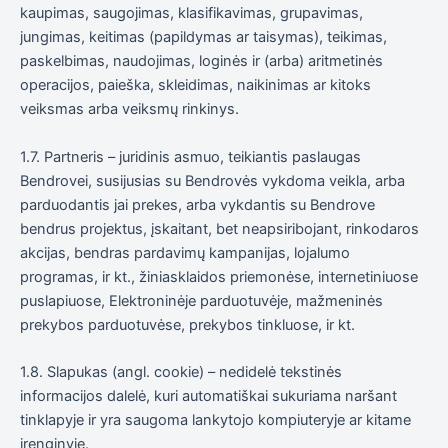
ir struktūrą,
kaupimas, saugojimas, klasifikavimas, grupavimas,
atsižvelgdami
jungimas, keitimas (papildymas ar taisymas), teikimas,
į tai, kaip
svetainė yra
paskelbimas, naudojimas, loginės ir (arba) aritmetinės
naudojama.
operacijos, paieška, skleidimas, naikinimas ar kitoks
veiksmas arba veiksmų rinkinys.
Patirtis
1.7. Partneris – juridinis asmuo, teikiantis paslaugas
Kad mūsų
Bendrovei, susijusias su Bendrovės vykdoma veikla, arba
svetainė
veiktų kuo
parduodantis jai prekes, arba vykdantis su Bendrove
geriau jūsų
bendrus projektus, įskaitant, bet neapsiribojant, rinkodaros
apsilankymo
akcijas, bendras pardavimų kampanijas, lojalumo
metu. Jei
atsisakysite
programas, ir kt., žiniasklaidos priemonėse, internetiniuose
šių slapukų,
puslapiuose, Elektroninėje parduotuvėje, mažmeninės
kai kurios
prekybos parduotuvėse, prekybos tinkluose, ir kt.
funkcijos iš
svetainės
išnyks.
1.8. Slapukas (angl. cookie) – nedidelė tekstinės
informacijos dalelė, kuri automatiškai sukuriama naršant
tinklapyje ir yra saugoma lankytojo kompiuteryje ar kitame
Rinkodara
įrenginyje.
Dalindamiesi