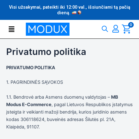
Pereiti
Visi užsakymai, pateikti iki 12:00 val., išsiunčiami tą pačią
prie
dieną.
turinio
Flyout
0
Menu
Privatumo politika
PRIVATUMO POLITIKA
1. PAGRINDINĖS SĄVOKOS
1.1. Bendrovė arba Asmens duomenų valdytojas –
MB
Modus E-Commerce
, pagal Lietuvos Respublikos įstatymus
įsteigta ir veikianti mažoji bendrija, kurios juridinio asmens
kodas 306118624, buveinės adresas Šilutės pl. 21A,
Klaipėda, 91107.