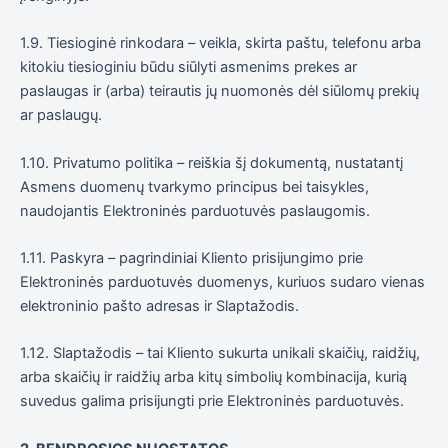
savo
pomėgiais ir
1.9. Tiesioginė rinkodara – veikla, skirta paštu, telefonu arba
elgesiu, kai
kitokiu tiesioginiu būdu siūlyti asmenims prekes ar
lankotės
mūsų
paslaugas ir (arba) teirautis jų nuomonės dėl siūlomų prekių
svetainėje,
ar paslaugų.
padidinate
galimybę
pamatyti
1.10. Privatumo politika – reiškia šį dokumentą, nustatantį
suasmenintą
Asmens duomenų tvarkymo principus bei taisykles,
turinį ir
naudojantis Elektroninės parduotuvės paslaugomis.
pasiūlymus.
1.11. Paskyra – pagrindiniai Kliento prisijungimo prie
Elektroninės parduotuvės duomenys, kuriuos sudaro vienas
elektroninio pašto adresas ir Slaptažodis.
1.12. Slaptažodis – tai Kliento sukurta unikali skaičių, raidžių,
arba skaičių ir raidžių arba kitų simbolių kombinacija, kurią
suvedus galima prisijungti prie Elektroninės parduotuvės.