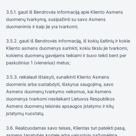
3.5.1. gauti iš Bendrovės informaciją apie Kliento Asmens
duomenų tvarkymą, susipažinti su savo Asmens
duomenimis ir kaip jie yra tvarkomi;
3.5.2. gauti iš Bendrovės informaciją, iš kokių šaltinių ir kokie
Kliento asmens duomenys surinkti, kokiu tikslu jie tvarkomi,
kokiems duomenų gavėjams teikiami ir buvo teikti bent per
paskutinius 1 (vienerius) metus;
3.5.3. reikalauti ištaisyti, sunaikinti Kliento Asmens
duomenis arba sustabdyti, išskyrus saugojimą, savo
Asmens duomenų tvarkymo veiksmus, kai Asmens
duomenys tvarkomi nesilaikant Lietuvos Respublikos
Asmens duomenų teisinės apsaugos įstatymo ir kitų
įstatymų nuostatų.
3.6. Realizuodamas savo teises, Klientas turi pateikti pasą,
asmens tapatybės kortelę arba vairuotojo pažymėjimą.