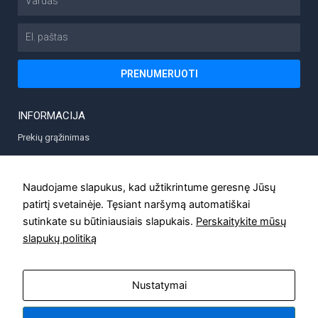
El.
paštas
PRENUMERUOTI
INFORMACIJA
Prekių grąžinimas
Prekių pristatymas
Privatumo politika
Naudojame slapukus, kad užtikrintume geresnę Jūsų
patirtį svetainėje. Tęsiant naršymą automatiškai
Taisyklės
sutinkate su būtiniausiais slapukais.
Perskaitykite mūsų
Kontaktai
slapukų politiką
Nustatymai
MODUX.LT © Visos teisės saugomos