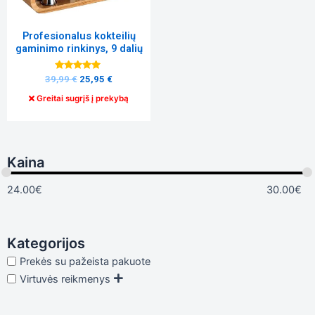
į tai, kaip
svetainė yra
naudojama.
Profesionalus kokteilių
gaminimo rinkinys, 9 dalių
Patirtis
Įvertinimas:
39,99
€
25,95
€
Kad mūsų
5.00
iš 5
svetainė
Greitai sugrįš į prekybą
veiktų kuo
geriau jūsų
apsilankymo
metu. Jei
Kaina
atsisakysite
šių slapukų,
kai kurios
24.00
€
30.00
€
funkcijos iš
svetainės
išnyks.
Kategorijos
Prekės su pažeista pakuote
Rinkodara
Virtuvės reikmenys
Dalindamiesi
savo
pomėgiais ir