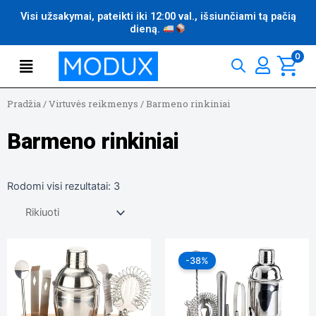
Pereiti
Visi užsakymai, pateikti iki 12:00 val., išsiunčiami tą pačią
prie
dieną.
turinio
Flyout
0
Menu
Pradžia
/
Virtuvės reikmenys
/
Barmeno rinkiniai
Barmeno rinkiniai
Rodomi visi rezultatai: 3
Original
Current
price
price
-38%
was:
is:
39,99 €.
24,99 €.