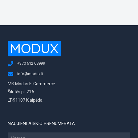
elgesiu, kai
lankotės
mūsų
svetainėje,
padidinate
galimybę
pamatyti
suasmenintą
turinį ir
pasiūlymus.
+370 612 08999
info@modux.lt
MB Modus E-Commerce
Šilutės pl. 21A
LT-91107 Klaipėda
NAUJIENLAIŠKIO PRENUMERATA
Vardas