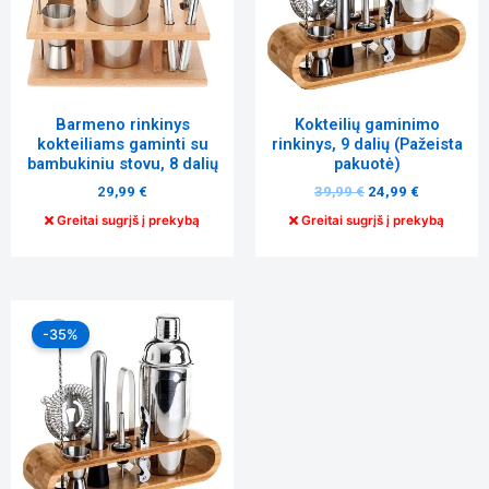
Tiksliniai
slapukai
Šie
slapukai
Barmeno rinkinys
Kokteilių gaminimo
yra
kokteiliams gaminti su
rinkinys, 9 dalių (Pažeista
privalomi.
bambukiniu stovu, 8 dalių
pakuotė)
Jie
29,99
€
39,99
€
24,99
€
reikalingi,
kad
Greitai sugrįš į prekybą
Greitai sugrįš į prekybą
svetainė
tinkamai
veiktų.
Original
Current
price
price
-35%
was:
is:
Statistika
39,99 €.
25,95 €.
Siekdami
pagerinti
svetainės
funkcionalumą
ir struktūrą,
atsižvelgdami