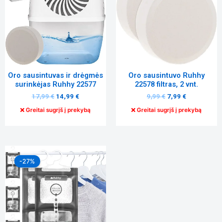
elgesiu, kai
lankotės
mūsų
svetainėje,
padidinate
galimybę
pamatyti
suasmenintą
Oro sausintuvas ir drėgmės
Oro sausintuvo Ruhhy
turinį ir
surinkėjas Ruhhy 22577
22578 filtras, 2 vnt.
pasiūlymus.
17,99
€
14,99
€
9,99
€
7,99
€
Greitai sugrįš į prekybą
Greitai sugrįš į prekybą
Original
Current
price
price
-27%
was:
is:
11,99 €.
8,79 €.