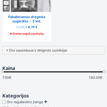
Pakabinamas drėgmės
sugėriklis – 5 vnt.
11,99
€
8,79
€
Greitai sugrįš į prekybą
Oro sausintuvai ir drėgmės surinkėjai
Kaina
7.00
€
140.00
€
Kategorijos
Oro reguliavimo įranga