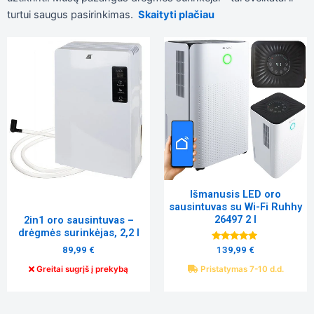
turtui saugus pasirinkimas.
Skaityti plačiau
Tiksliniai
slapukai
Šie
slapukai
yra
privalomi.
Jie
reikalingi,
kad
svetainė
tinkamai
veiktų.
Išmanusis LED oro
sausintuvas su Wi-Fi Ruhhy
26497 2 l
2in1 oro sausintuvas –
Statistika
drėgmės surinkėjas, 2,2 l
Siekdami
Įvertinimas:
89,99
€
139,99
€
pagerinti
5.00
svetainės
iš 5
Greitai sugrįš į prekybą
Pristatymas 7-10 d.d.
funkcionalumą
ir struktūrą,
atsižvelgdami