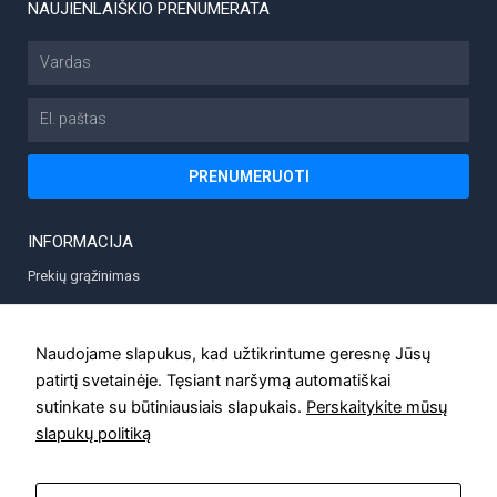
NAUJIENLAIŠKIO PRENUMERATA
Vardas
El.
paštas
PRENUMERUOTI
INFORMACIJA
Prekių grąžinimas
Prekių pristatymas
Privatumo politika
Naudojame slapukus, kad užtikrintume geresnę Jūsų
patirtį svetainėje. Tęsiant naršymą automatiškai
Taisyklės
sutinkate su būtiniausiais slapukais.
Perskaitykite mūsų
Kontaktai
slapukų politiką