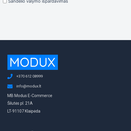
Sandėlio valymo išpardavimas
+370 612 08999
info@modux.lt
MB Modus E-Commerce
Šilutės pl. 21A
LT-91107 Klaipėda