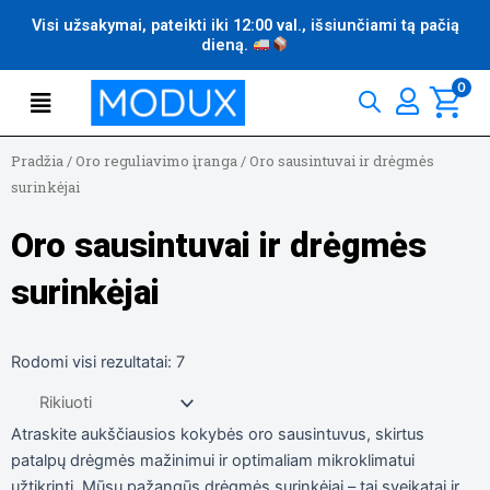
Pereiti
Visi užsakymai, pateikti iki 12:00 val., išsiunčiami tą pačią
prie
dieną.
turinio
Flyout
0
Menu
Pradžia
/
Oro reguliavimo įranga
/
Oro sausintuvai ir drėgmės
surinkėjai
Oro sausintuvai ir drėgmės
surinkėjai
Rodomi visi rezultatai: 7
Atraskite aukščiausios kokybės oro sausintuvus, skirtus
patalpų drėgmės mažinimui ir optimaliam mikroklimatui
užtikrinti. Mūsų pažangūs drėgmės surinkėjai – tai sveikatai ir