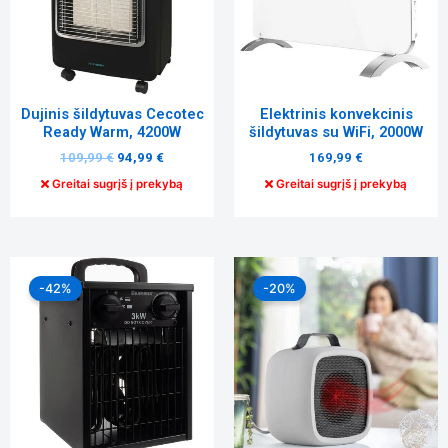
Tiksliniai
slapukai
Šie
slapukai
Dujinis šildytuvas Cecotec
Elektrinis konvekcinis
yra
Ready Warm, 4200W
šildytuvas su WiFi, 2000W
privalomi.
109,99
€
94,99
€
169,99
€
Jie
reikalingi,
Greitai sugrįš į prekybą
Greitai sugrįš į prekybą
kad
svetainė
tinkamai
veiktų.
Original
Current
Original
Current
price
price
price
price
-42%
-20%
was:
is:
was:
is:
68,99 €.
39,99 €.
24,99 €.
19,99 €.
Statistika
Siekdami
pagerinti
svetainės
funkcionalumą
ir struktūrą,
atsižvelgdami