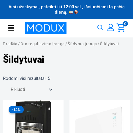
Pereiti
Visi užsakymai, pateikti iki 12:00 val., išsiunčiami tą pačią
prie
dieną.
turinio
Flyout
0
Menu
Pradžia
/
Oro reguliavimo įranga
/
Šildymo įranga
/
Šildytuvai
Šildytuvai
Rodomi visi rezultatai: 5
Original
Current
price
price
-14%
was:
is:
109,99 €.
94,99 €.