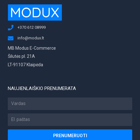
+370 612 08999
info@modux.lt
MB Modus E-Commerce
Šilutės pl. 21A
LT-91107 Klaipėda
NAUJIENLAIŠKIO PRENUMERATA
Vardas
El.
paštas
PRENUMERUOTI