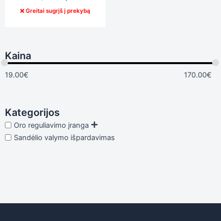
elgesiu, kai
Greitai sugrįš į prekybą
lankotės
mūsų
svetainėje,
padidinate
galimybę
Kaina
pamatyti
suasmenintą
19.00
€
170.00
€
turinį ir
pasiūlymus.
Kategorijos
Oro reguliavimo įranga
Sandėlio valymo išpardavimas