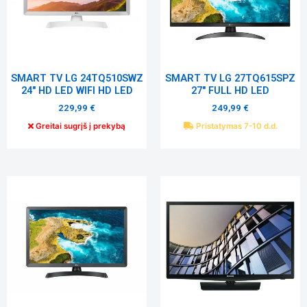
Tiksliniai
slapukai
Šie
slapukai
SMART TV LG 24TQ510SWZ
SMART TV LG 27TQ615SPZ
yra
24″ HD LED WIFI HD LED
27″ FULL HD LED
privalomi.
229,99
€
249,99
€
Jie
reikalingi,
Greitai sugrįš į prekybą
Pristatymas 7-10 d.d.
kad
svetainė
tinkamai
veiktų.
Statistika
Siekdami
pagerinti
svetainės
funkcionalumą
ir struktūrą,
atsižvelgdami