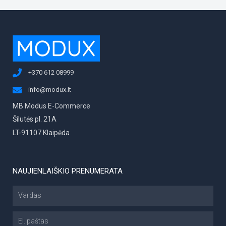
elgesiu, kai
lankotės
mūsų
svetainėje,
padidinate
galimybę
pamatyti
suasmenintą
+370 612 08999
turinį ir
pasiūlymus.
info@modux.lt
MB Modus E-Commerce
Šilutės pl. 21A
LT-91107 Klaipėda
NAUJIENLAIŠKIO PRENUMERATA
Vardas
El.