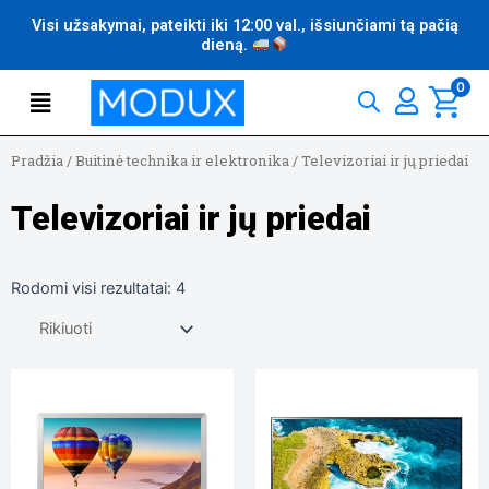
Pereiti
Visi užsakymai, pateikti iki 12:00 val., išsiunčiami tą pačią
prie
dieną.
turinio
Flyout
0
Menu
Pradžia
/
Buitinė technika ir elektronika
/
Televizoriai ir jų priedai
Televizoriai ir jų priedai
Rodomi visi rezultatai: 4