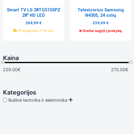
į tai, kaip
svetainė yra
Smart TV LG 28TQ515SPZ
Televizorius Samsung
naudojama.
28″ HD LED
N4305, 24 colių
269,99
€
239,99
€
Patirtis
Pristatymas 7-10 d.d.
Greitai sugrįš į prekybą
Kad mūsų
svetainė
veiktų kuo
geriau jūsų
Kaina
apsilankymo
metu. Jei
atsisakysite
229.00
€
270.00
€
šių slapukų,
kai kurios
funkcijos iš
svetainės
Kategorijos
išnyks.
Buitinė technika ir elektronika
Rinkodara
Dalindamiesi
savo
pomėgiais ir