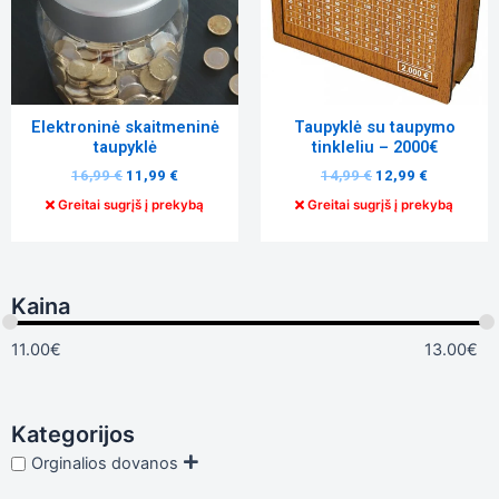
Tiksliniai
slapukai
Šie
slapukai
Elektroninė skaitmeninė
Taupyklė su taupymo
yra
taupyklė
tinkleliu – 2000€
privalomi.
16,99
€
11,99
€
14,99
€
12,99
€
Jie
reikalingi,
Greitai sugrįš į prekybą
Greitai sugrįš į prekybą
kad
svetainė
tinkamai
veiktų.
Kaina
11.00
€
13.00
€
Statistika
Siekdami
pagerinti
svetainės
Kategorijos
funkcionalumą
ir struktūrą,
Orginalios dovanos
atsižvelgdami