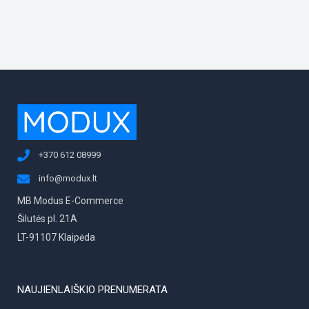
į tai, kaip
svetainė yra
naudojama.
Patirtis
Kad mūsų
svetainė
veiktų kuo
geriau jūsų
apsilankymo
metu. Jei
+370 612 08999
atsisakysite
šių slapukų,
info@modux.lt
kai kurios
funkcijos iš
MB Modus E-Commerce
svetainės
Šilutės pl. 21A
išnyks.
LT-91107 Klaipėda
Rinkodara
Dalindamiesi
NAUJIENLAIŠKIO PRENUMERATA
savo
pomėgiais ir