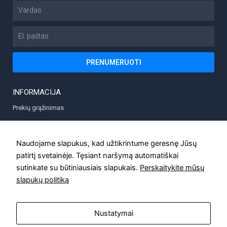
elgesiu, kai
Vardas
lankotės
mūsų
El.
svetainėje,
padidinate
paštas
galimybę
pamatyti
PRENUMERUOTI
suasmenintą
turinį ir
pasiūlymus.
INFORMACIJA
Prekių grąžinimas
Prekių pristatymas
Privatumo politika
Naudojame slapukus, kad užtikrintume geresnę Jūsų
patirtį svetainėje. Tęsiant naršymą automatiškai
Taisyklės
sutinkate su būtiniausiais slapukais.
Perskaitykite mūsų
Kontaktai
slapukų politiką
Nustatymai
MODUX.LT © Visos teisės saugomos