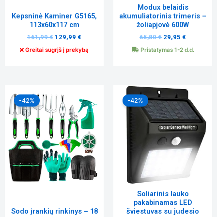
elgesiu, kai
Modux belaidis
lankotės
Kepsninė Kaminer G5165,
akumuliatorinis trimeris –
mūsų
113x60x117 cm
žoliapjovė 600W
svetainėje,
161,99
€
129,99
€
65,80
€
29,95
€
padidinate
galimybę
Greitai sugrįš į prekybą
Pristatymas 1-2 d.d.
pamatyti
suasmenintą
turinį ir
pasiūlymus.
Original
Current
Original
Current
price
price
price
price
-42%
-42%
was:
is:
was:
is:
29,99 €.
17,50 €.
10,99 €.
6,40 €.
Soliarinis lauko
pakabinamas LED
Sodo įrankių rinkinys – 18
šviestuvas su judesio