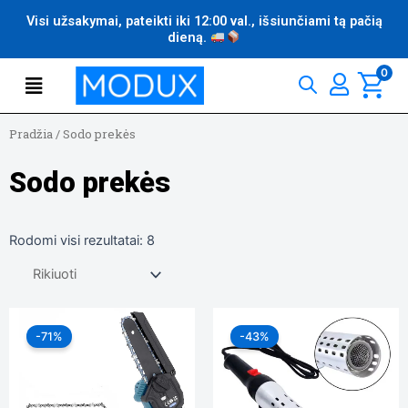
Pereiti
Visi užsakymai, pateikti iki 12:00 val., išsiunčiami tą pačią
prie
dieną.
turinio
Flyout
0
Menu
Pradžia
/
Sodo prekės
Sodo prekės
Rodomi visi rezultatai: 8
Original
Current
Original
Current
price
price
price
price
-71%
-43%
was:
is:
was:
is:
79,99 €.
23,50 €.
34,99 €.
19,90 €.