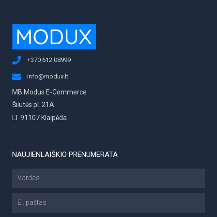
+370 612 08999
info@modux.lt
MB Modus E-Commerce
Šilutės pl. 21A
LT-91107 Klaipėda
NAUJIENLAIŠKIO PRENUMERATA
Vardas
El.
paštas