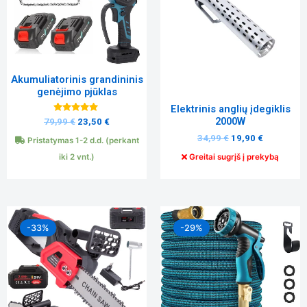
Tiksliniai
slapukai
Šie
slapukai
Akumuliatorinis grandininis
yra
genėjimo pjūklas
privalomi.
Elektrinis anglių įdegiklis
Jie
2000W
Įvertinimas:
79,99
€
23,50
€
reikalingi,
5.00
iš 5
kad
34,99
€
19,90
€
Pristatymas 1-2 d.d. (perkant
svetainė
iki 2 vnt.)
Greitai sugrįš į prekybą
tinkamai
veiktų.
Original
Current
Original
Current
Statistika
price
price
price
price
-33%
-29%
Siekdami
was:
is:
was:
is:
pagerinti
119,99 €.
79,99 €.
34,99 €.
24,80 €.
svetainės
funkcionalumą
ir struktūrą,
atsižvelgdami