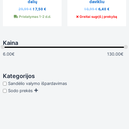
dalių
davikliu
29,99
€
17,50
€
10,99
€
6,40
€
Pristatymas 1-2 d.d.
Greitai sugrįš į prekybą
Kaina
6.00
€
130.00
€
Kategorijos
Sandėlio valymo išpardavimas
Sodo prekės