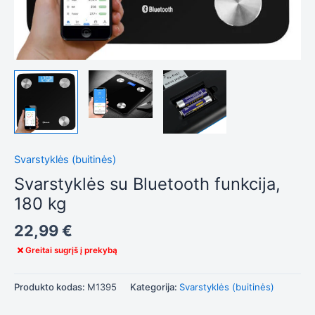
Tiksliniai
slapukai
Šie
slapukai
yra
privalomi.
Jie
reikalingi,
kad
svetainė
Svarstyklės (buitinės)
tinkamai
Svarstyklės su Bluetooth funkcija,
veiktų.
180 kg
Statistika
22,99
€
Siekdami
Greitai sugrįš į prekybą
pagerinti
svetainės
funkcionalumą
Produkto kodas:
M1395
Kategorija:
Svarstyklės (buitinės)
ir struktūrą,
atsižvelgdami