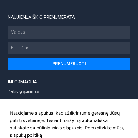
NAUJIENLAIŠKIO PRENUMERATA
Vardas
El.
paštas
PRENUMERUOTI
INFORMACIJA
Prekių grąžinimas
Prekių pristatymas
Privatumo politika
Naudojame slapukus, kad užtikrintume geresnę Jūsų
patirtį svetainėje. Tęsiant naršymą automatiškai
Taisyklės
sutinkate su būtiniausiais slapukais.
Perskaitykite mūsų
Kontaktai
slapukų politiką