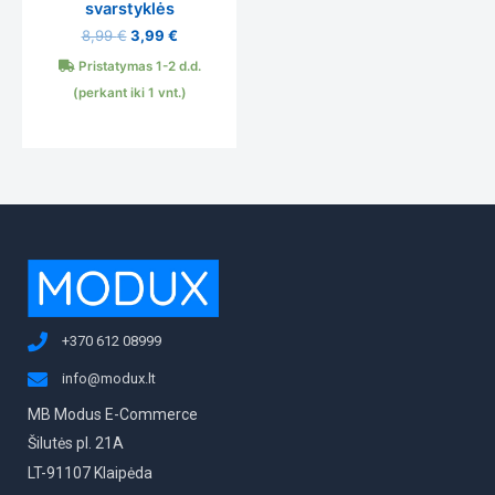
svarstyklės
8,99
€
3,99
€
Pristatymas 1-2 d.d.
(perkant iki 1 vnt.)
+370 612 08999
info@modux.lt
MB Modus E-Commerce
Šilutės pl. 21A
LT-91107 Klaipėda