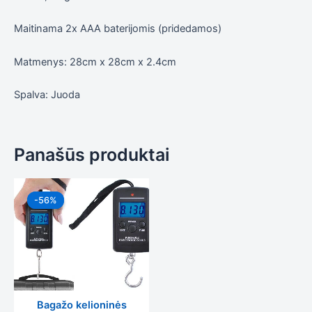
Maitinama 2x AAA baterijomis (pridedamos)
Matmenys: 28cm x 28cm x 2.4cm
Spalva: Juoda
Panašūs produktai
Original
Current
price
price
-56%
-56%
was:
is:
8,99 €.
3,99 €.
Bagažo kelioninės