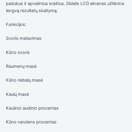
padukus ir apvalintus kraštus. Didelis LCD ekranas užtikrina
elgesiu, kai
lankotės
lengvą rezultatų skaitymą.
mūsų
svetainėje,
Funkcijos:
padidinate
galimybę
pamatyti
Svorio matavimas
suasmenintą
turinį ir
pasiūlymus.
Kūno svoris
Raumenų masė
Kūno riebalų masė
Kaulų masė
Kaulinio audinio procentas
Kūno vandens procentas