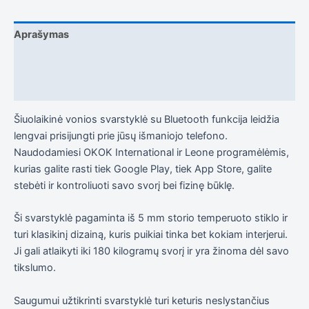
į tai, kaip
svetainė yra
naudojama.
Aprašymas
Papildoma informacija
Patirtis
Kad mūsų
Atsiliepimai (0)
svetainė
veiktų kuo
Šiuolaikinė vonios svarstyklė su Bluetooth funkcija leidžia
geriau jūsų
apsilankymo
lengvai prisijungti prie jūsų išmaniojo telefono.
metu. Jei
Naudodamiesi OKOK International ir Leone programėlėmis,
atsisakysite
kurias galite rasti tiek Google Play, tiek App Store, galite
šių slapukų,
kai kurios
stebėti ir kontroliuoti savo svorį bei fizinę būklę.
funkcijos iš
svetainės
Ši svarstyklė pagaminta iš 5 mm storio temperuoto stiklo ir
išnyks.
turi klasikinį dizainą, kuris puikiai tinka bet kokiam interjerui.
Ji gali atlaikyti iki 180 kilogramų svorį ir yra žinoma dėl savo
Rinkodara
tikslumo.
Dalindamiesi
savo
Saugumui užtikrinti svarstyklė turi keturis neslystančius
pomėgiais ir