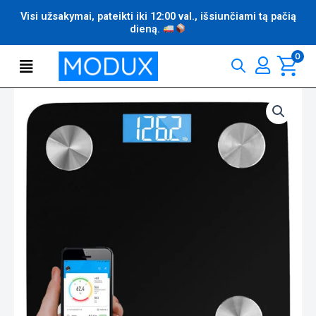
Pereiti
Visi užsakymai, pateikti iki 12:00 val., išsiunčiami tą pačią
prie
dieną.
turinio
Flyout
0
Menu