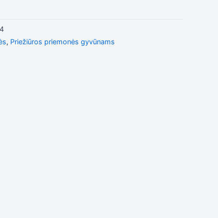
4
ės
,
Priežiūros priemonės gyvūnams