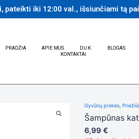
 pateikti iki 12:00 val., išsiunčiami tą pa
PRADŽIA
APIE MUS
D.U.K.
BLOGAS
KONTAKTAI
Gyvūnų prekės
,
Prieži
Šampūnas kat
6,99
€