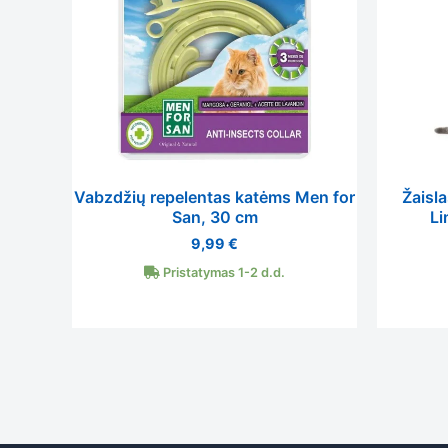
Vabzdžių repelentas katėms Men for
Žaisl
San, 30 cm
Li
9,99
€
Pristatymas 1-2 d.d.