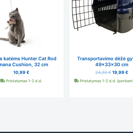
Rinkodara
Dalindamiesi
savo
pomėgiais ir
elgesiu, kai
lankotės
mūsų
svetainėje,
as katėms Hunter Cat Rod
Transportavimo dėžė gy
padidinate
mana Cushion, 32 cm
49x33x30 cm
galimybę
pamatyti
10,99
€
24,99
€
19,99
€
suasmenintą
Pristatymas 1-2 d.d.
Pristatymas 1-2 d.d. (perkant i
turinį ir
pasiūlymus.