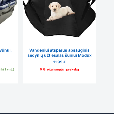
vūnui,
Vandeniui atsparus apsauginis
sėdynių užtiesalas šuniui Modux
11,99
€
ki 1 vnt.)
Greitai sugrįš į prekybą