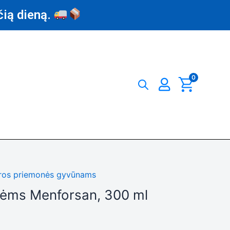
čią dieną.
0
ūros priemonės gyvūnams
ėms Menforsan, 300 ml