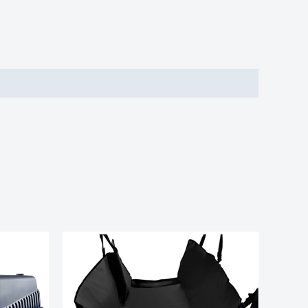
rrent
ice
,99 €.