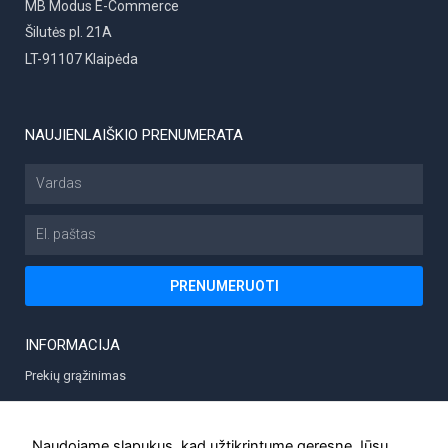
MB Modus E-Commerce
Šilutės pl. 21A
LT-91107 Klaipėda
NAUJIENLAIŠKIO PRENUMERATA
Vardas
El.
paštas
PRENUMERUOTI
INFORMACIJA
Prekių grąžinimas
Prekių pristatymas
Privatumo politika
Naudojame slapukus, kad užtikrintume geresnę Jūsų