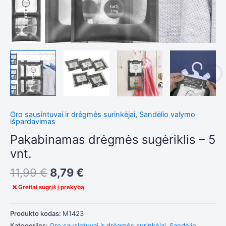
Tiksliniai
slapukai
Šie
slapukai
yra
privalomi.
Jie
reikalingi,
kad
svetainė
Oro sausintuvai ir drėgmės surinkėjai
,
Sandėlio valymo
tinkamai
išpardavimas
veiktų.
Pakabinamas drėgmės sugėriklis – 5
vnt.
Statistika
11,99
€
8,79
€
Siekdami
pagerinti
Greitai sugrįš į prekybą
svetainės
funkcionalumą
ir struktūrą,
Produkto kodas:
M1423
atsižvelgdami
Kategorijos:
Oro sausintuvai ir drėgmės surinkėjai
,
Sandėlio