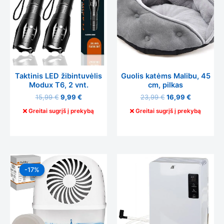
Taktinis LED žibintuvėlis
Guolis katėms Malibu, 45
Modux T6, 2 vnt.
cm, pilkas
15,99
€
9,99
€
23,99
€
16,99
€
Greitai sugrįš į prekybą
Greitai sugrįš į prekybą
Original
Current
price
price
-17%
-17%
was:
is:
17,99 €.
14,99 €.