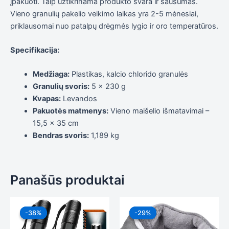
įpakuoti. Taip užtikrinama produkto švara ir sausumas.
elgesiu, kai
Vieno granulių pakelio veikimo laikas yra 2-5 mėnesiai,
lankotės
mūsų
priklausomai nuo patalpų drėgmės lygio ir oro temperatūros.
svetainėje,
padidinate
Specifikacija:
galimybę
pamatyti
suasmenintą
Medžiaga:
Plastikas, kalcio chlorido granulės
turinį ir
Granulių svoris:
5 x 230 g
pasiūlymus.
Kvapas:
Levandos
Pakuotės matmenys:
Vieno maišelio išmatavimai –
15,5 x 35 cm
Bendras svoris:
1,189 kg
Panašūs produktai
Original
Current
Original
Current
price
price
price
price
-38%
-38%
-29%
-29%
was:
is:
was:
is:
15,99 €.
9,99 €.
23,99 €.
16,99 €.