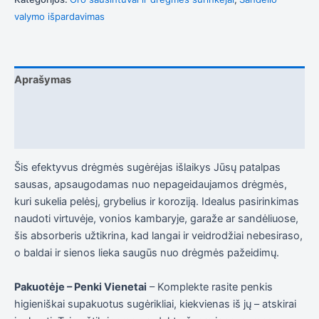
į tai, kaip
svetainė yra
valymo išpardavimas
naudojama.
Patirtis
Aprašymas
Kad mūsų
svetainė
Papildoma informacija
veiktų kuo
geriau jūsų
Atsiliepimai (0)
apsilankymo
metu. Jei
atsisakysite
Šis efektyvus drėgmės sugėrėjas išlaikys Jūsų patalpas
šių slapukų,
sausas, apsaugodamas nuo nepageidaujamos drėgmės,
kai kurios
kuri sukelia pelėsį, grybelius ir koroziją. Idealus pasirinkimas
funkcijos iš
svetainės
naudoti virtuvėje, vonios kambaryje, garaže ar sandėliuose,
išnyks.
šis absorberis užtikrina, kad langai ir veidrodžiai nebesiraso,
o baldai ir sienos lieka saugūs nuo drėgmės pažeidimų.
Rinkodara
Pakuotėje – Penki Vienetai
– Komplekte rasite penkis
Dalindamiesi
savo
higieniškai supakuotus sugėrikliai, kiekvienas iš jų – atskirai
pomėgiais ir