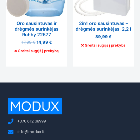
Oro sausintuvas ir
2in1 oro sausintuvas –
drėgmės surinkėjas
drėgmės surinkėjas, 2,2 l
Ruhhy 22577
89,99
€
17,99
€
14,99
€
Greitai sugrįš į prekybą
Greitai sugrįš į prekybą
+370 612 08999
info@modux.lt