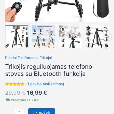
Tiksliniai
slapukai
Šie
slapukai
yra
privalomi.
Jie
reikalingi,
kad
svetainė
Priedai Telefonams
,
Trikojai
tinkamai
Trikojis reguliuojamas telefono
veiktų.
stovas su Bluetooth funkcija
Statistika
(
1
pirkėjo atsiliepimas)
Siekdami
Įvertinimas:
1
pagerinti
29,99
€
16,99
€
5.00
iš 5
svetainės
(viso
Pristatymas 1-2 d.d.
įvertinimų:
)
funkcionalumą
ir struktūrą,
atsižvelgdami
Į krepšelį