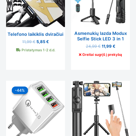
Asmenukių lazda Modux
Telefono laikiklis dviračiui
Selfie Stick LED 3 in 1
11,99
€
5,85
€
24,99
€
11,99
€
Pristatymas 1-2 d.d.
Greitai sugrįš į prekybą
Original
Current
price
price
-44%
-44%
was:
is:
7,99 €.
4,50 €.