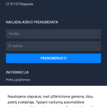
LT-91107 Klaipėda
NAUJIENLAIŠKIO PRENUMERATA
Vardas
El.
paštas
PRENUMERUOTI
INFORMACIJA
Prekių grąžinimas
Prekių pristatymas
Privatumo politika
Naudojame slapukus, kad užtikrintume geresnę Jūsų
patirtį svetainėje. Tęsiant naršymą automatiškai
Taisyklės