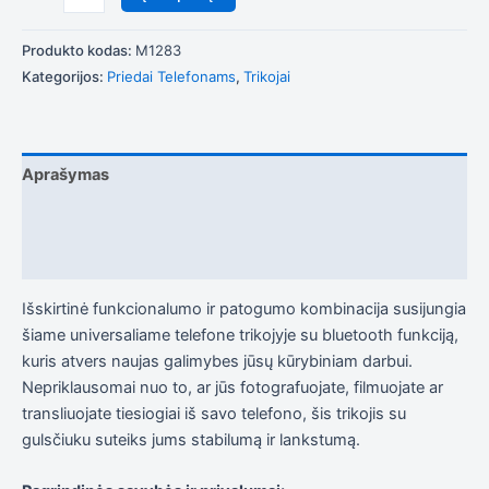
į tai, kaip
svetainė yra
naudojama.
Produkto kodas:
M1283
Kategorijos:
Priedai Telefonams
,
Trikojai
Patirtis
Kad mūsų
svetainė
veiktų kuo
Aprašymas
geriau jūsų
apsilankymo
Papildoma informacija
metu. Jei
atsisakysite
Atsiliepimai (1)
šių slapukų,
kai kurios
Išskirtinė funkcionalumo ir patogumo kombinacija susijungia
funkcijos iš
svetainės
šiame universaliame telefone trikojyje su bluetooth funkciją,
išnyks.
kuris atvers naujas galimybes jūsų kūrybiniam darbui.
Nepriklausomai nuo to, ar jūs fotografuojate, filmuojate ar
transliuojate tiesiogiai iš savo telefono, šis trikojis su
Rinkodara
gulsčiuku suteiks jums stabilumą ir lankstumą.
Dalindamiesi
savo
pomėgiais ir