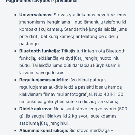
Pagrindinės savybės ir privalumai:
elgesiu, kai
lankotės
mūsų
Universalumas:
Stovas yra tinkamas beveik visiems
svetainėje,
įmanomiems įrenginiams – nuo išmaniujų telefonų iki
padidinate
kompaktiškų kamerų. Standartinė jungtis leidžia jums
galimybę
pamatyti
pritvirtinti, bet kurią kamerą ar telefoną be didelių
suasmenintą
pastangų.
turinį ir
Bluetooth funkcija:
Trikojis turi integruotą Bluetooth
pasiūlymus.
funkciją, leidžiančią valdyti jūsų įrenginį nuotoliniu
būdu. Tai leidžia jums būti dar labiau kūrybiškam ir
laisvam savo judesiais.
Reguliuojamas aukštis:
Išskirtinai patogus
reguliuojamas aukštis leidžia pasiekti idealų kampą
kiekvienam filmavimui ar fotografijai. Nuo 40 iki 130
cm aukščio galimybės suteikia didžiulį lankstumą.
Didelė apkrova:
Nepaisant stovo lengvo svorio (500
g), jis saugiai išlaikys iki 2 kg svorį, suteikdamas
stabilumą jūsų įrenginiui.
Aliuminio konstrukcija:
Šio stovo medžiaga –