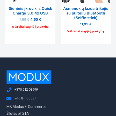
Sieninis įkroviklis Quick
Asmenukių lazda trikojis
Charge 3.0 4x USB
su pulteliu Bluetooth
(Selfie stick)
7,99
€
4,50
€
11,99
€
Greitai sugrįš į prekybą
Greitai sugrįš į prekybą
+370 612 08999
info@modux.lt
MB Modus E-Commerce
Šilutės pl. 21A