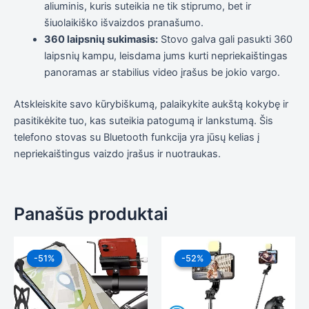
aliuminis, kuris suteikia ne tik stiprumo, bet ir
šiuolaikiško išvaizdos pranašumo.
360 laipsnių sukimasis:
Stovo galva gali pasukti 360
laipsnių kampu, leisdama jums kurti nepriekaištingas
panoramas ar stabilius video įrašus be jokio vargo.
Atskleiskite savo kūrybiškumą, palaikykite aukštą kokybę ir
pasitikėkite tuo, kas suteikia patogumą ir lankstumą. Šis
telefono stovas su Bluetooth funkcija yra jūsų kelias į
nepriekaištingus vaizdo įrašus ir nuotraukas.
Panašūs produktai
Original
Current
Original
Current
price
price
price
price
-51%
-51%
-52%
-52%
was:
is:
was:
is:
11,99 €.
5,85 €.
24,99 €.
11,99 €.