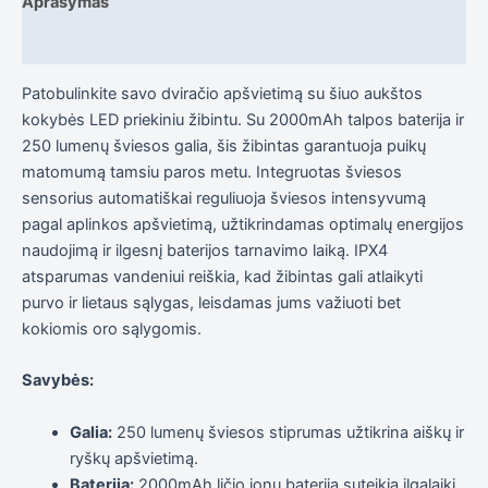
Aprašymas
į tai, kaip
svetainė yra
naudojama.
Atsiliepimai (1)
Patobulinkite savo dviračio apšvietimą su šiuo aukštos
Patirtis
kokybės LED priekiniu žibintu. Su 2000mAh talpos baterija ir
Kad mūsų
250 lumenų šviesos galia, šis žibintas garantuoja puikų
svetainė
matomumą tamsiu paros metu. Integruotas šviesos
veiktų kuo
geriau jūsų
sensorius automatiškai reguliuoja šviesos intensyvumą
apsilankymo
pagal aplinkos apšvietimą, užtikrindamas optimalų energijos
metu. Jei
naudojimą ir ilgesnį baterijos tarnavimo laiką. IPX4
atsisakysite
šių slapukų,
atsparumas vandeniui reiškia, kad žibintas gali atlaikyti
kai kurios
purvo ir lietaus sąlygas, leisdamas jums važiuoti bet
funkcijos iš
kokiomis oro sąlygomis.
svetainės
išnyks.
Savybės:
Rinkodara
Galia:
250 lumenų šviesos stiprumas užtikrina aiškų ir
Dalindamiesi
ryškų apšvietimą.
savo
pomėgiais ir
Baterija:
2000mAh ličio jonų baterija suteikia ilgalaikį