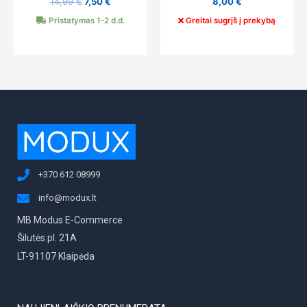
14,99
€
7,50
€
8,00
€
Pristatymas 1-2 d.d.
Greitai sugrįš į prekybą
+370 612 08999
info@modux.lt
MB Modus E-Commerce
Šilutės pl. 21A
LT-91107 Klaipėda