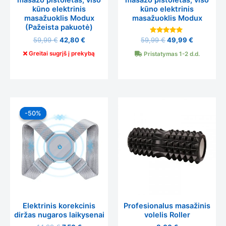
masažo pistoletas, viso
masažo pistoletas, viso
kūno elektrinis
kūno elektrinis
masažuoklis Modux
masažuoklis Modux
(Pažeista pakuotė)
Įvertinimas:
59,99
€
42,80
€
59,99
€
49,99
€
5.00
iš 5
Greitai sugrįš į prekybą
Pristatymas 1-2 d.d.
Original
Current
price
price
-50%
-50%
was:
is:
14,99 €.
7,50 €.
Elektrinis korekcinis
Profesionalus masažinis
diržas nugaros laikysenai
volelis Roller