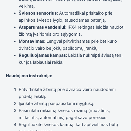
elgesiu, kai
veikimą.
lankotės
Šviesos sensorius:
Automatiškai prisitaiko prie
mūsų
svetainėje,
aplinkos šviesos lygio, tausodamas bateriją.
padidinate
Atsparumas vandeniui:
IPX4 reitingas leidžia naudoti
galimybę
žibintą įvairiomis oro sąlygomis.
pamatyti
suasmenintą
Montavimas:
Lengvai pritvirtinamas prie bet kurio
turinį ir
dviračio vairo be jokių papildomų įrankių.
pasiūlymus.
Reguliuojamas kampas:
Leidžia nukreipti šviesą ten,
kur jos labiausiai reikia.
Naudojimo instrukcija:
Pritvirtinkite žibintą prie dviračio vairo naudodami
pridėtą laikiklį.
Įjunkite žibintą paspausdami mygtuką.
Pasirinkite reikiamą šviesos režimą (nuolatinis,
mirksintis, automatinis) pagal savo poreikius.
Reguliuokite šviesos kampą, kad apšvietimas būtų