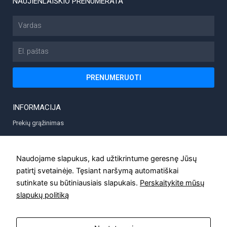
NAUJIENLAIŠKIO PRENUMERATA
Vardas
El.
paštas
PRENUMERUOTI
INFORMACIJA
Prekių grąžinimas
Prekių pristatymas
Privatumo politika
Naudojame slapukus, kad užtikrintume geresnę Jūsų
patirtį svetainėje. Tęsiant naršymą automatiškai
Taisyklės
sutinkate su būtiniausiais slapukais.
Perskaitykite mūsų
Kontaktai
slapukų politiką