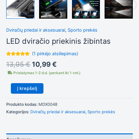
Tiksliniai
slapukai
Šie
Dviračių priedai ir aksesuarai
,
Sporto prekės
slapukai
LED dviračio priekinis žibintas
yra
privalomi.
Jie
(
1
pirkėjo atsiliepimas)
reikalingi,
Įvertinimas:
1
13,95
€
10,99
€
kad
5.00
iš 5
svetainė
(viso
Pristatymas 1-2 d.d. (perkant iki 1 vnt.)
įvertinimų:
)
tinkamai
veiktų.
Į krepšelį
Statistika
Produkto kodas:
MDX0048
Siekdami
pagerinti
Kategorijos:
Dviračių priedai ir aksesuarai
,
Sporto prekės
svetainės
funkcionalumą
ir struktūrą,
atsižvelgdami