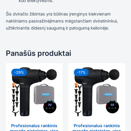
kuo efektyvesnis.
Šis dviračio žibintas yra būtinas įrenginys kiekvienam
naktiniams pasivažinėjimams mėgstančiam dviratininkui,
užtikrinantis didesnį saugumą ir patogumą kelionėje.
Panašūs produktai
Original
Current
Original
Current
price
price
price
price
-29%
-29%
-17%
-17%
was:
is:
was:
is:
59,99 €.
42,80 €.
59,99 €.
49,99 €.
Profesionalus rankinis
Profesionalus rankinis