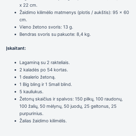
x 22 cm.
Žaidimo kilimėlio matmenys (plotis / aukštis): 95 x 60
cm.
Vieno žetono svoris: 13 g.
Bendras svoris su pakuote: 8,4 kg.
Įskaitant:
Lagaminą su 2 rakteliais.
2 kaladės po 54 kortas.
1 dealerio žetoną.
1 Big bling ir 1 Small blind.
5 kauliukus.
Žetonų skaičius ir spalvos: 150 pilkų, 100 raudonų,
100 žalių, 50 mėlynų, 50 juodų, 25 geltonus, 25
purpurinius.
Žalias žaidimo kilimėlis.