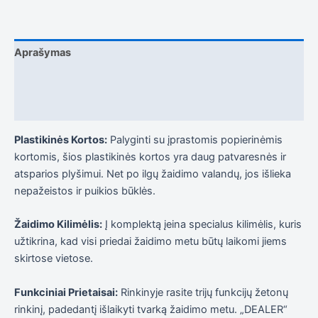
į tai, kaip
svetainė yra
naudojama.
Aprašymas
Patirtis
Papildoma informacija
Kad mūsų
svetainė
Atsiliepimai (0)
veiktų kuo
geriau jūsų
apsilankymo
Plastikinės Kortos:
Palyginti su įprastomis popierinėmis
metu. Jei
kortomis, šios plastikinės kortos yra daug patvaresnės ir
atsisakysite
atsparios plyšimui. Net po ilgų žaidimo valandų, jos išlieka
šių slapukų,
kai kurios
nepažeistos ir puikios būklės.
funkcijos iš
svetainės
Žaidimo Kilimėlis:
Į komplektą įeina specialus kilimėlis, kuris
išnyks.
užtikrina, kad visi priedai žaidimo metu būtų laikomi jiems
skirtose vietose.
Rinkodara
Dalindamiesi
Funkciniai Prietaisai:
Rinkinyje rasite trijų funkcijų žetonų
savo
rinkinį, padedantį išlaikyti tvarką žaidimo metu. „DEALER“
pomėgiais ir