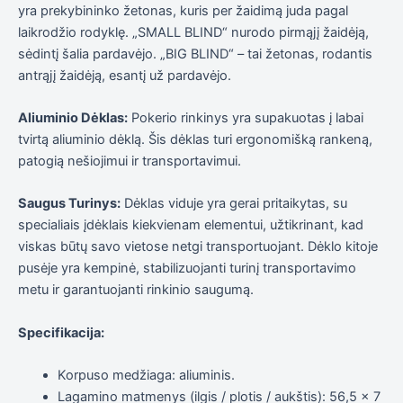
yra prekybininko žetonas, kuris per žaidimą juda pagal
elgesiu, kai
lankotės
laikrodžio rodyklę. „SMALL BLIND“ nurodo pirmąjį žaidėją,
mūsų
sėdintį šalia pardavėjo. „BIG BLIND“ – tai žetonas, rodantis
svetainėje,
antrąjį žaidėją, esantį už pardavėjo.
padidinate
galimybę
pamatyti
Aliuminio Dėklas:
Pokerio rinkinys yra supakuotas į labai
suasmenintą
tvirtą aliuminio dėklą. Šis dėklas turi ergonomišką rankeną,
turinį ir
pasiūlymus.
patogią nešiojimui ir transportavimui.
Saugus Turinys:
Dėklas viduje yra gerai pritaikytas, su
specialiais įdėklais kiekvienam elementui, užtikrinant, kad
viskas būtų savo vietose netgi transportuojant. Dėklo kitoje
pusėje yra kempinė, stabilizuojanti turinį transportavimo
metu ir garantuojanti rinkinio saugumą.
Specifikacija:
Korpuso medžiaga: aliuminis.
Lagamino matmenys (ilgis / plotis / aukštis): 56,5 x 7