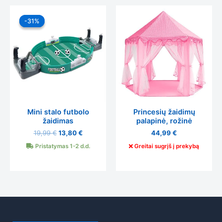
Original
Current
price
price
-31%
-31%
was:
is:
19,99 €.
13,80 €.
Mini stalo futbolo
Princesių žaidimų
žaidimas
palapinė, rožinė
19,99
€
13,80
€
44,99
€
Pristatymas 1-2 d.d.
Greitai sugrįš į prekybą