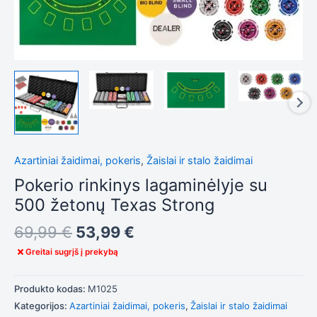
Tiksliniai
slapukai
Šie
slapukai
yra
privalomi.
Jie
reikalingi,
kad
svetainė
Azartiniai žaidimai, pokeris
,
Žaislai ir stalo žaidimai
tinkamai
Pokerio rinkinys lagaminėlyje su
veiktų.
500 žetonų Texas Strong
Statistika
69,99
€
53,99
€
Siekdami
Greitai sugrįš į prekybą
pagerinti
svetainės
funkcionalumą
Produkto kodas:
M1025
ir struktūrą,
atsižvelgdami
Kategorijos:
Azartiniai žaidimai, pokeris
,
Žaislai ir stalo žaidimai