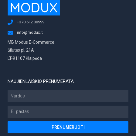
+370 612 08999
info@modux.lt
MB Modus E-Commerce
Šilutės pl. 21A
LT-91107 Klaipėda
NAUJIENLAIŠKIO PRENUMERATA
Vardas
El.
paštas
PRENUMERUOTI