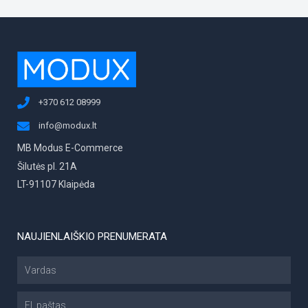
+370 612 08999
info@modux.lt
MB Modus E-Commerce
Šilutės pl. 21A
LT-91107 Klaipėda
NAUJIENLAIŠKIO PRENUMERATA
Vardas
El.