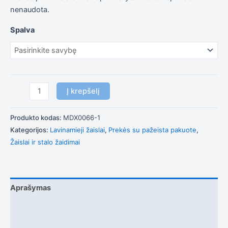
į tai, kaip
nenaudota.
svetainė yra
naudojama.
Spalva
Patirtis
Kad mūsų
svetainė
veiktų kuo
geriau jūsų
Į krepšelį
apsilankymo
metu. Jei
atsisakysite
Produkto kodas:
MDX0066-1
šių slapukų,
Kategorijos:
Lavinamieji žaislai
,
Prekės su pažeista pakuote
,
kai kurios
Žaislai ir stalo žaidimai
funkcijos iš
svetainės
išnyks.
Aprašymas
Rinkodara
Dalindamiesi
Papildoma informacija
savo
pomėgiais ir
Atsiliepimai (0)