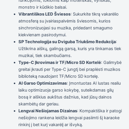
funkcijomis, tokiomis kaip moteriškas, vyriškas,
monstro ir kūdikio balsai.
Vibrantiškos LED Šviesos
: Sukurkite tikrą vakarėlio
atmosferą su įvairiaspalvėmis šviesomis, kurios
sinchronizuojasi su muzika, pridedant smagumo
kiekvienam pasirodymui.
SP Technologija su Dviguba Triukšmo Redukcija
:
Užtikrina aiškų, galingą garsą, kuris yra tinkamas tiek
muzikai, tiek skambučiams.
Type-C Įkrovimas ir TF/Micro SD Kortelė
: Galimybė
greitai įkrauti per Type-C jungtį bei praplėsti muzikos
biblioteką naudojant TF/Micro SD kortelę.
AI Garso Optimizavimas
: Įmontuotas AI lustas realiu
laiku optimizuoja garso kokybę, suteikdamas gilų
bosą ir aiškius aukštus dažnius, kad jūsų dainos
skambėtų dar geriau.
Lengvai Nešiojamas Dizainas
: Kompaktiška ir patogi
nešiojimo rankena leidžia lengvai pasiimti šį karaoke
rinkinį į bet kurį vakarėlį ar išvyką.