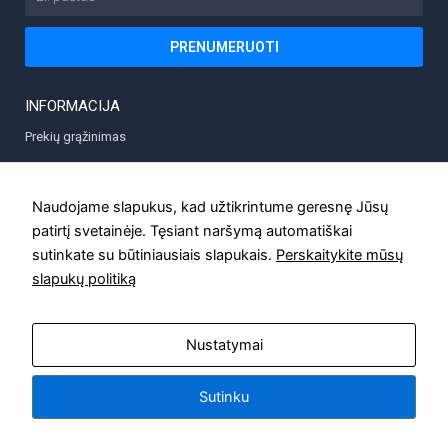
paštas
PRENUMERUOTI
INFORMACIJA
Prekių grąžinimas
Prekių pristatymas
Privatumo politika
Naudojame slapukus, kad užtikrintume geresnę Jūsų
patirtį svetainėje. Tęsiant naršymą automatiškai
Taisyklės
sutinkate su būtiniausiais slapukais.
Perskaitykite mūsų
Kontaktai
slapukų politiką
Nustatymai
MODUX.LT © Visos teisės saugomos
Sutinku