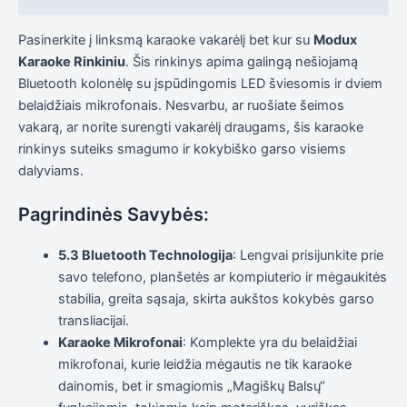
elgesiu, kai
lankotės
Pasinerkite į linksmą karaoke vakarėlį bet kur su
Modux
mūsų
svetainėje,
Karaoke Rinkiniu
. Šis rinkinys apima galingą nešiojamą
padidinate
Bluetooth kolonėlę su įspūdingomis LED šviesomis ir dviem
galimybę
belaidžiais mikrofonais. Nesvarbu, ar ruošiate šeimos
pamatyti
suasmenintą
vakarą, ar norite surengti vakarėlį draugams, šis karaoke
turinį ir
rinkinys suteiks smagumo ir kokybiško garso visiems
pasiūlymus.
dalyviams.
Pagrindinės Savybės:
5.3 Bluetooth Technologija
: Lengvai prisijunkite prie
savo telefono, planšetės ar kompiuterio ir mėgaukitės
stabilia, greita sąsaja, skirta aukštos kokybės garso
transliacijai.
Karaoke Mikrofonai
: Komplekte yra du belaidžiai
mikrofonai, kurie leidžia mėgautis ne tik karaoke
dainomis, bet ir smagiomis „Magiškų Balsų“