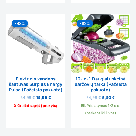
Original
Current
Original
Current
price
price
price
price
-43%
-43%
-62%
-62%
was:
is:
was:
is:
34,99 €.
19,99 €.
24,99 €.
9,50 €.
Elektrinis vandens
12-in-1 Daugiafunkcinė
šautuvas Surplus Energy
daržovių tarka (Pažeista
Pulse (Pažeista pakuotė)
pakuotė)
34,99
€
19,99
€
24,99
€
9,50
€
Greitai sugrįš į prekybą
Pristatymas 1-2 d.d.
(perkant iki 1 vnt.)