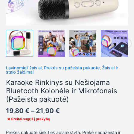
Tiksliniai
slapukai
Šie
slapukai
yra
privalomi.
Jie
reikalingi,
kad
svetainė
Lavinamieji žaislai
,
Prekės su pažeista pakuote
,
Žaislai ir
tinkamai
stalo žaidimai
veiktų.
Karaoke Rinkinys su Nešiojama
Bluetooth Kolonėle ir Mikrofonais
Statistika
(Pažeista pakuotė)
Siekdami
pagerinti
19,80
€
–
21,90
€
svetainės
funkcionalumą
Greitai sugrįš į prekybą
ir struktūrą,
atsižvelgdami
Prekės pakuotė šiek tiek aplankstyta. Prekė nepažeista ir