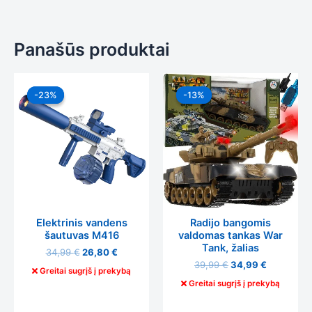
Panašūs produktai
Original
Current
Original
Current
price
price
price
price
-23%
-23%
-13%
-13%
was:
is:
was:
is:
34,99 €.
26,80 €.
39,99 €.
34,99 €.
Elektrinis vandens
Radijo bangomis
šautuvas M416
valdomas tankas War
Tank, žalias
34,99
€
26,80
€
39,99
€
34,99
€
Greitai sugrįš į prekybą
Greitai sugrįš į prekybą