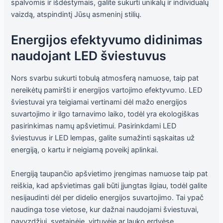
spalvomis ir išdėstymais, galite sukurti unikalų ir individualų
vaizdą, atspindintį Jūsų asmeninį stilių.
Energijos efektyvumo didinimas
naudojant LED šviestuvus
Nors svarbu sukurti tobulą atmosferą namuose, taip pat
nereikėtų pamiršti ir energijos vartojimo efektyvumo. LED
šviestuvai yra teigiamai vertinami dėl mažo energijos
suvartojimo ir ilgo tarnavimo laiko, todėl yra ekologiškas
pasirinkimas namų apšvietimui. Pasirinkdami LED
šviestuvus ir LED lempas, galite sumažinti sąskaitas už
energiją, o kartu ir neigiamą poveikį aplinkai.
Energiją taupančio apšvietimo įrengimas namuose taip pat
reiškia, kad apšvietimas gali būti įjungtas ilgiau, todėl galite
nesijaudinti dėl per didelio energijos suvartojimo. Tai ypač
naudinga tose vietose, kur dažnai naudojami šviestuvai,
pavyzdžiui, svetainėje, virtuvėje ar lauko erdvėse.