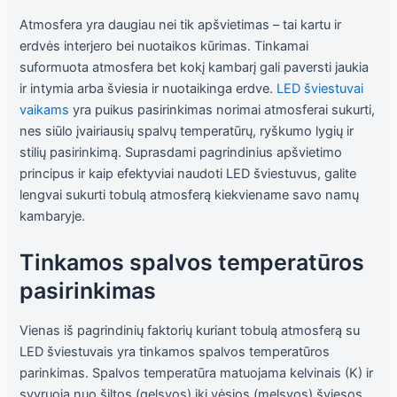
į tai, kaip
svetainė yra
Atmosfera yra daugiau nei tik apšvietimas – tai kartu ir
naudojama.
erdvės interjero bei nuotaikos kūrimas. Tinkamai
suformuota atmosfera bet kokį kambarį gali paversti jaukia
ir intymia arba šviesia ir nuotaikinga erdve.
LED šviestuvai
Patirtis
Kad mūsų
vaikams
yra puikus pasirinkimas norimai atmosferai sukurti,
svetainė
nes siūlo įvairiausių spalvų temperatūrų, ryškumo lygių ir
veiktų kuo
stilių pasirinkimą. Suprasdami pagrindinius apšvietimo
geriau jūsų
apsilankymo
principus ir kaip efektyviai naudoti LED šviestuvus, galite
metu. Jei
lengvai sukurti tobulą atmosferą kiekviename savo namų
atsisakysite
kambaryje.
šių slapukų,
kai kurios
funkcijos iš
Tinkamos spalvos temperatūros
svetainės
išnyks.
pasirinkimas
Vienas iš pagrindinių faktorių kuriant tobulą atmosferą su
Rinkodara
LED šviestuvais yra tinkamos spalvos temperatūros
Dalindamiesi
parinkimas. Spalvos temperatūra matuojama kelvinais (K) ir
savo
pomėgiais ir
svyruoja nuo šiltos (gelsvos) iki vėsios (melsvos) šviesos.