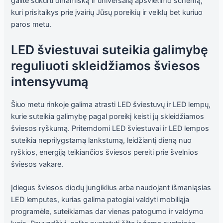
galite sukurti dinamišką ir universalią apšvietimo schemą,
kuri prisitaikys prie įvairių Jūsų poreikių ir veiklų bet kuriuo
paros metu.
LED šviestuvai suteikia galimybę
reguliuoti skleidžiamos šviesos
intensyvumą
Šiuo metu rinkoje galima atrasti LED šviestuvų ir LED lempų,
kurie suteikia galimybę pagal poreikį keisti jų skleidžiamos
šviesos ryškumą. Pritemdomi LED šviestuvai ir LED lempos
suteikia neprilygstamą lankstumą, leidžiantį dieną nuo
ryškios, energiją teikiančios šviesos pereiti prie švelnios
šviesos vakare.
Įdiegus šviesos diodų jungiklius arba naudojant išmaniąsias
LED lemputes, kurias galima patogiai valdyti mobiliąja
programėle, suteikiamas dar vienas patogumo ir valdymo