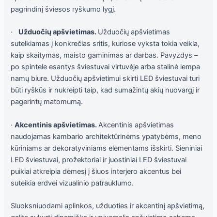
pagrindinį šviesos ryškumo lygį.
·
Užduočių apšvietimas.
Užduočių apšvietimas
sutelkiamas į konkrečias sritis, kuriose vyksta tokia veikla,
kaip skaitymas, maisto gaminimas ar darbas. Pavyzdys –
po spintele esantys šviestuvai virtuvėje arba stalinė lempa
namų biure. Užduočių apšvietimui skirti LED šviestuvai turi
būti ryškūs ir nukreipti taip, kad sumažintų akių nuovargį ir
pagerintų matomumą.
·
Akcentinis apšvietimas.
Akcentinis apšvietimas
naudojamas kambario architektūrinėms ypatybėms, meno
kūriniams ar dekoratyviniams elementams išskirti. Sieniniai
LED šviestuvai, prožektoriai ir juostiniai LED šviestuvai
puikiai atkreipia dėmesį į šiuos interjero akcentus bei
suteikia erdvei vizualinio patrauklumo.
Sluoksniuodami aplinkos, užduoties ir akcentinį apšvietimą,