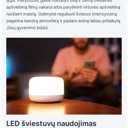
lygis. Pavyzdžiui, galite nustatyti šiltą ir žemą svetainės
apšvietimą filmų vakarui arba paryškinti virtuvės apšvietimą
ruošiant maistą. Galimybė reguliuoti šviesos intensyvumą
pagerina bendrą atmosferą ir padaro erdvę labiau pritaikytą
Jūsų gyvenimo būdui.
LED šviestuvų naudojimas