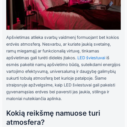
Tiksliniai
slapukai
Šie
slapukai
yra
Apšvietimas atlieka svarbų vaidmenį formuojant bet kokios
privalomi.
erdvės atmosferą. Nesvarbu, ar kuriate jaukią svetainę,
Jie
ramų miegamąjį ar funkcionalią virtuvę, tinkamas
reikalingi,
kad
apšvietimas gali turėti didelės įtakos.
LED šviestuvai
iš
svetainė
esmės pakeitė namų apšvietimo būdą, suteikdami energijos
tinkamai
vartojimo efektyvumą, universalumą ir daugybę galimybių
veiktų.
sukurti tobulą atmosferą bet kurioje patalpoje. Šiame
straipsnyje apžvelgsime, kaip LED šviestuvai gali pakeisti
Statistika
gyvenamąsias erdves bei paversti jas jaukia, stilinga ir
Siekdami
maloniai nuteikiančia aplinka.
pagerinti
svetainės
Kokią reikšmę namuose turi
funkcionalumą
ir struktūrą,
atmosfera?
atsižvelgdami