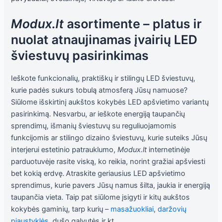
Modux.lt
asortimente – platus ir
nuolat atnaujinamas įvairių LED
šviestuvų pasirinkimas
Ieškote funkcionalių, praktiškų ir stilingų LED šviestuvų,
kurie padės sukurs tobulą atmosferą Jūsų namuose?
Siūlome išskirtinį aukštos kokybės LED apšvietimo variantų
pasirinkimą. Nesvarbu, ar ieškote energiją taupančių
sprendimų, išmanių šviestuvų su reguliuojamomis
funkcijomis ar stilingo dizaino šviestuvų, kurie suteiks Jūsų
interjerui estetinio patrauklumo,
Modux.lt
internetinėje
parduotuvėje rasite viską, ko reikia, norint gražiai apšviesti
bet kokią erdvę.
Atraskite geriausius LED apšvietimo
sprendimus, kurie pavers Jūsų namus šilta, jaukia ir energiją
taupančia vieta. Taip pat siūlome įsigyti ir kitų aukštos
kokybės gaminių, tarp kurių –
masažuokliai
,
daržovių
pjaustyklės
, dušo galvutės ir kt.