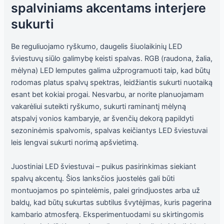
spalviniams akcentams interjere
sukurti
Be reguliuojamo ryškumo, daugelis šiuolaikinių LED
šviestuvų siūlo galimybę keisti spalvas. RGB (raudona, žalia,
mėlyna) LED lemputes galima užprogramuoti taip, kad būtų
rodomas platus spalvų spektras, leidžiantis sukurti nuotaiką
esant bet kokiai progai. Nesvarbu, ar norite planuojamam
vakarėliui suteikti ryškumo, sukurti raminantį mėlyną
atspalvį vonios kambaryje, ar švenčių dekorą papildyti
sezoninėmis spalvomis, spalvas keičiantys LED šviestuvai
leis lengvai sukurti norimą apšvietimą.
Juostiniai LED šviestuvai – puikus pasirinkimas siekiant
spalvų akcentų. Šios lanksčios juostelės gali būti
montuojamos po spintelėmis, palei grindjuostes arba už
baldų, kad būtų sukurtas subtilus švytėjimas, kuris pagerina
kambario atmosferą. Eksperimentuodami su skirtingomis