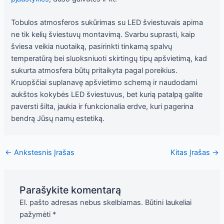
Tobulos atmosferos sukūrimas su LED šviestuvais apima
ne tik kelių šviestuvų montavimą. Svarbu suprasti, kaip
šviesa veikia nuotaiką, pasirinkti tinkamą spalvų
temperatūrą bei sluoksniuoti skirtingų tipų apšvietimą, kad
sukurta atmosfera būtų pritaikyta pagal poreikius.
Kruopščiai suplanavę apšvietimo schemą ir naudodami
aukštos kokybės LED šviestuvus, bet kurią patalpą galite
paversti šilta, jaukia ir funkcionalia erdve, kuri pagerina
bendrą Jūsų namų estetiką.
←
Ankstesnis Įrašas
Kitas Įrašas
→
Parašykite komentarą
El. pašto adresas nebus skelbiamas.
Būtini laukeliai
pažymėti
*