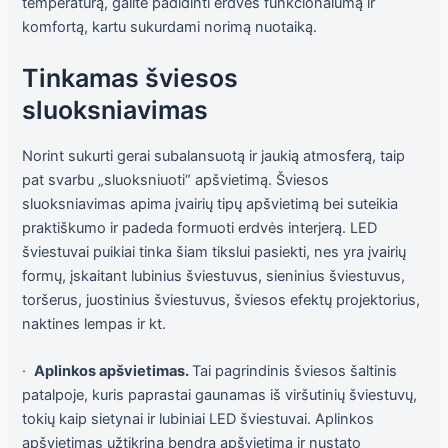
temperatūrą, galite padidinti erdvės funkcionalumą ir
komfortą, kartu sukurdami norimą nuotaiką.
Tinkamas šviesos
sluoksniavimas
Norint sukurti gerai subalansuotą ir jaukią atmosferą, taip
pat svarbu „sluoksniuoti“ apšvietimą. Šviesos
sluoksniavimas apima įvairių tipų apšvietimą bei suteikia
praktiškumo ir padeda formuoti erdvės interjerą. LED
šviestuvai puikiai tinka šiam tikslui pasiekti, nes yra įvairių
formų, įskaitant lubinius šviestuvus, sieninius šviestuvus,
toršerus, juostinius šviestuvus, šviesos efektų projektorius,
naktines lempas ir kt.
·
Aplinkos apšvietimas.
Tai pagrindinis šviesos šaltinis
patalpoje, kuris paprastai gaunamas iš viršutinių šviestuvų,
tokių kaip sietynai ir lubiniai LED šviestuvai. Aplinkos
apšvietimas užtikrina bendrą apšvietimą ir nustato