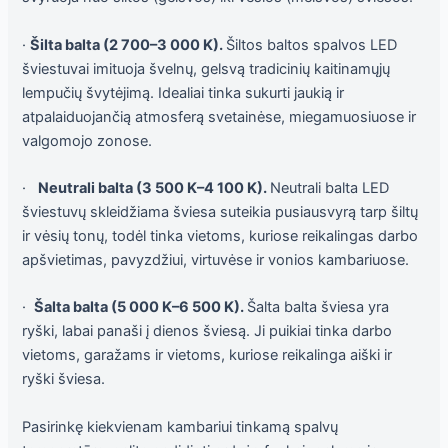
elgesiu, kai
lankotės
·
Šilta balta (2 700–3 000 K).
Šiltos baltos spalvos LED
mūsų
svetainėje,
šviestuvai imituoja švelnų, gelsvą tradicinių kaitinamųjų
padidinate
lempučių švytėjimą. Idealiai tinka sukurti jaukią ir
galimybę
atpalaiduojančią atmosferą svetainėse, miegamuosiuose ir
pamatyti
suasmenintą
valgomojo zonose.
turinį ir
pasiūlymus.
·
Neutrali balta (3 500 K–4 100 K).
Neutrali balta LED
šviestuvų skleidžiama šviesa suteikia pusiausvyrą tarp šiltų
ir vėsių tonų, todėl tinka vietoms, kuriose reikalingas darbo
apšvietimas, pavyzdžiui, virtuvėse ir vonios kambariuose.
·
Šalta balta (5 000 K–6 500 K).
Šalta balta šviesa yra
ryški, labai panaši į dienos šviesą. Ji puikiai tinka darbo
vietoms, garažams ir vietoms, kuriose reikalinga aiški ir
ryški šviesa.
Pasirinkę kiekvienam kambariui tinkamą spalvų