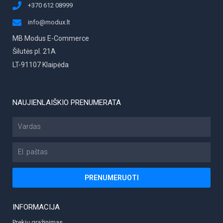
+370 612 08999
info@modux.lt
MB Modus E-Commerce
Šilutės pl. 21A
LT-91107 Klaipėda
NAUJIENLAIŠKIO PRENUMERATA
Vardas
El.
paštas
PRENUMERUOTI
INFORMACIJA
Prekių grąžinimas